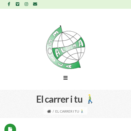
El carrer i tu
/
EL CARRER I TU