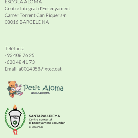
ESCOLA ALOMA
Centre Integrat d'Ensenyament
Carrer Torrent Can Piquer s/n
08016 BARCELONA
Telèfons:
· 93 408 76 25
· 620 48 41 73
Email: a8014358@xtec.cat