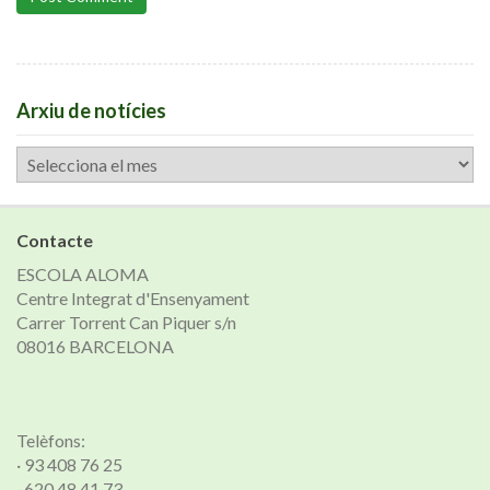
Arxiu de notícies
Arxiu
de
notícies
Contacte
ESCOLA ALOMA
Centre Integrat d'Ensenyament
Carrer Torrent Can Piquer s/n
08016 BARCELONA
Telèfons:
· 93 408 76 25
· 620 48 41 73