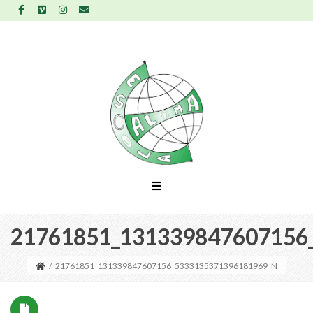
21761851_131339847607156
/
21761851_131339847607156_5333135371396181969_N