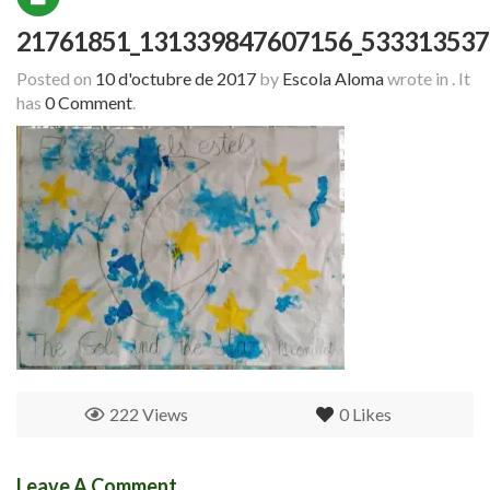
21761851_131339847607156_533313537
Posted on
10 d'octubre de 2017
by
Escola Aloma
wrote in
.
It
has
0 Comment
.
222 Views
0
Likes
Leave A Comment