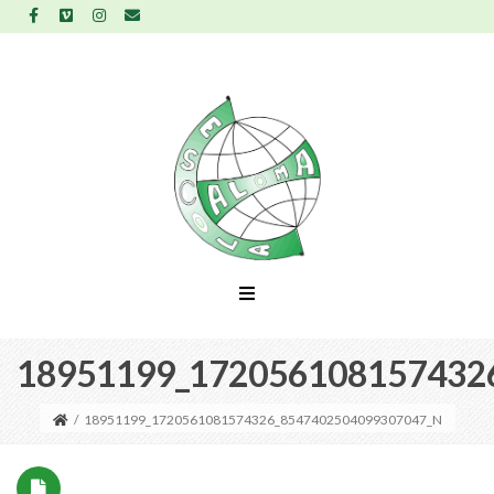
18951199_172056108157432
/
18951199_1720561081574326_8547402504099307047_N