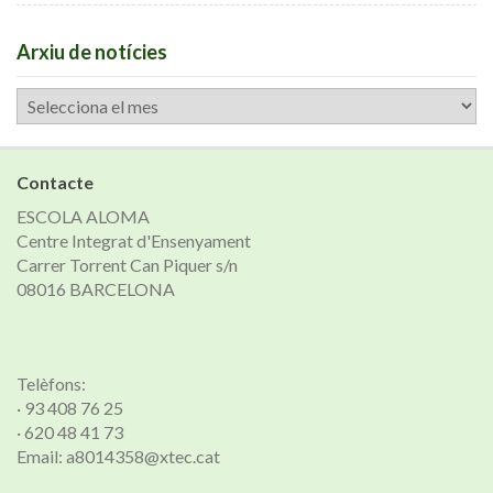
Arxiu de notícies
Arxiu
de
notícies
Contacte
ESCOLA ALOMA
Centre Integrat d'Ensenyament
Carrer Torrent Can Piquer s/n
08016 BARCELONA
Telèfons:
· 93 408 76 25
· 620 48 41 73
Email: a8014358@xtec.cat