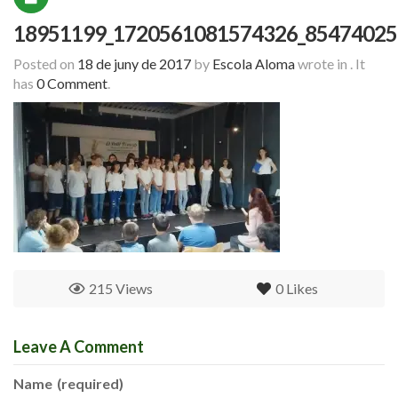
18951199_1720561081574326_85474025
Posted on
18 de juny de 2017
by
Escola Aloma
wrote in
.
It
has
0 Comment
.
215 Views
0
Likes
Leave A Comment
Name
(required)