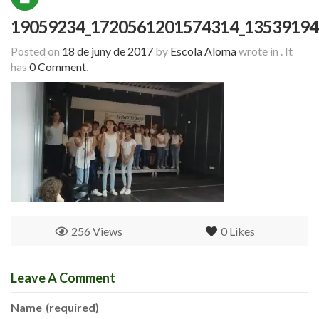
19059234_1720561201574314_13539194
Posted on
18 de juny de 2017
by
Escola Aloma
wrote in
.
It
has
0 Comment
.
256 Views
0
Likes
Leave A Comment
Name
(required)