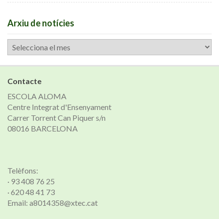
Arxiu de notícies
Arxiu
de
notícies
Contacte
ESCOLA ALOMA
Centre Integrat d'Ensenyament
Carrer Torrent Can Piquer s/n
08016 BARCELONA
Telèfons:
· 93 408 76 25
· 620 48 41 73
Email: a8014358@xtec.cat