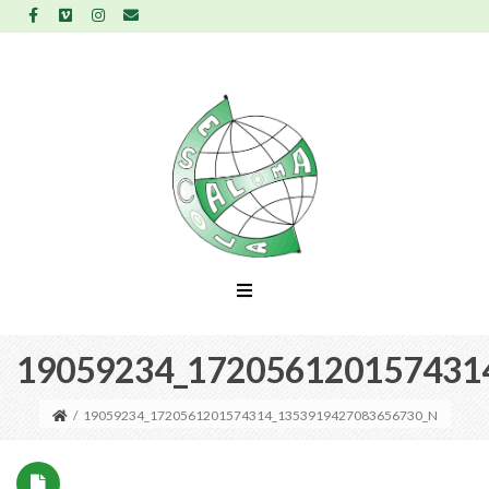
19059234_172056120157431
/
19059234_1720561201574314_1353919427083656730_N