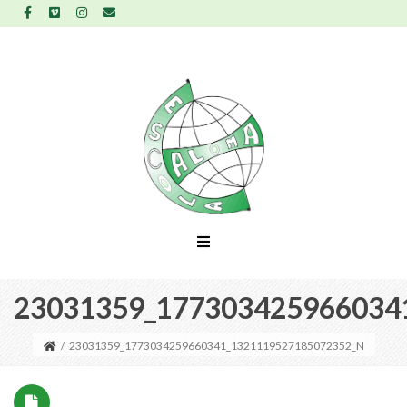
23031359_177303425966034
/
23031359_1773034259660341_1321119527185072352_N