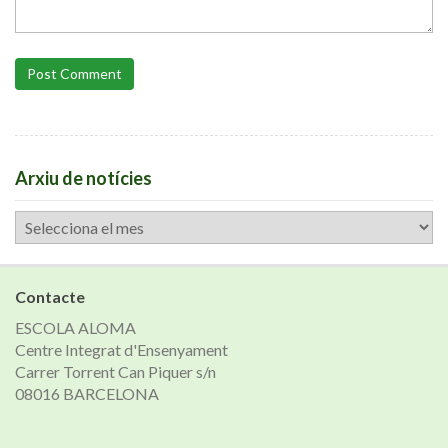
Post Comment
Arxiu de notícies
Arxiu
de
notícies
Contacte
ESCOLA ALOMA
Centre Integrat d'Ensenyament
Carrer Torrent Can Piquer s/n
08016 BARCELONA