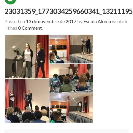
23031359_1773034259660341_13211195
Posted on
13 de novembre de 2017
by
Escola Aloma
wrote in
.
It has
0 Comment
.