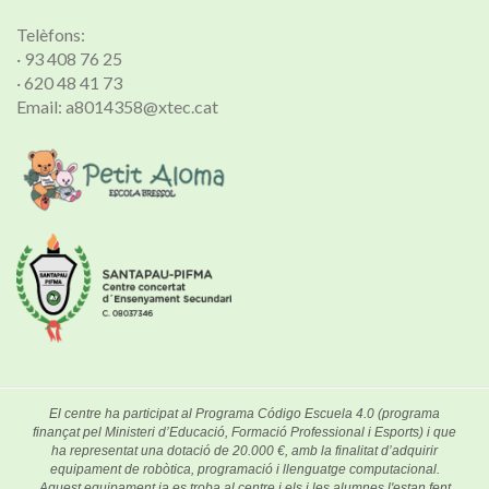
Telèfons:
· 93 408 76 25
· 620 48 41 73
Email: a8014358@xtec.cat
El centre ha participat al Programa Código Escuela 4.0 (programa
finançat pel Ministeri d’Educació, Formació Professional i Esports) i que
ha representat una dotació de 20.000 €, amb la finalitat d’adquirir
equipament de robòtica, programació i llenguatge computacional.
Aquest equipament ja es troba al centre i els i les alumnes l'estan fent