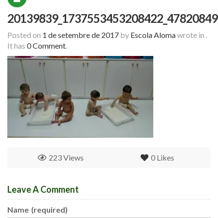
20139839_1737553453208422_47820849
Posted on
1 de setembre de 2017
by
Escola Aloma
wrote in
.
It has
0 Comment
.
223 Views
0
Likes
Leave A Comment
Name
(required)