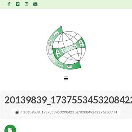
20139839_173755345320842
/
20139839_1737553453208422_478208492422762837_N