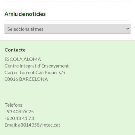
Arxiu de notícies
Arxiu
de
notícies
Contacte
ESCOLA ALOMA
Centre Integrat d'Ensenyament
Carrer Torrent Can Piquer s/n
08016 BARCELONA
Telèfons:
· 93 408 76 25
· 620 48 41 73
Email: a8014358@xtec.cat