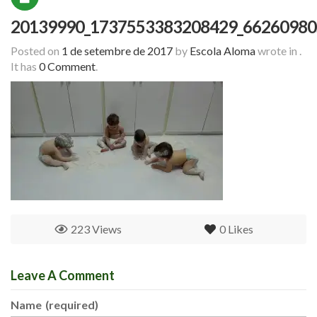
20139990_1737553383208429_66260980
Posted on
1 de setembre de 2017
by
Escola Aloma
wrote in
.
It has
0 Comment
.
223 Views
0
Likes
Leave A Comment
Name
(required)