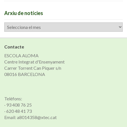
Arxiu de notícies
Arxiu
de
notícies
Contacte
ESCOLA ALOMA
Centre Integrat d'Ensenyament
Carrer Torrent Can Piquer s/n
08016 BARCELONA
Telèfons:
· 93 408 76 25
· 620 48 41 73
Email: a8014358@xtec.cat