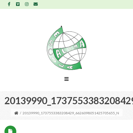
20139990_173755338320842
/
20139990_1737553383208429_6626098051425705655_N