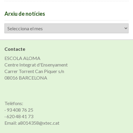
Arxiu de notícies
Arxiu
de
notícies
Contacte
ESCOLA ALOMA
Centre Integrat d'Ensenyament
Carrer Torrent Can Piquer s/n
08016 BARCELONA
Telèfons:
· 93 408 76 25
· 620 48 41 73
Email: a8014358@xtec.cat