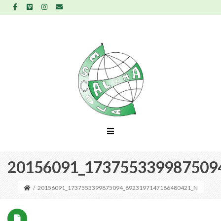
20156091_173755339987509
/
20156091_1737553399875094_8923197147186480421_N