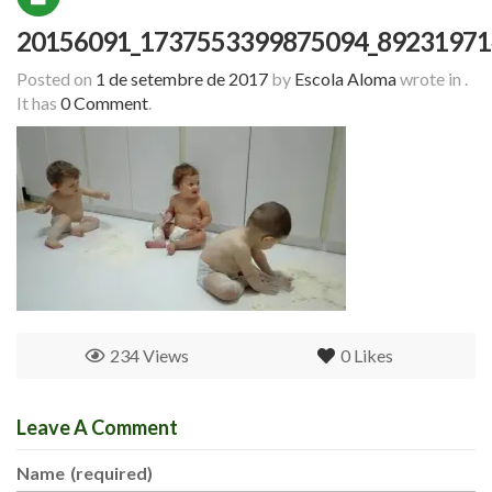
20156091_1737553399875094_89231971
Posted on
1 de setembre de 2017
by
Escola Aloma
wrote in
.
It has
0 Comment
.
234 Views
0
Likes
Leave A Comment
Name
(required)