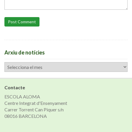
Post Comment
Arxiu de notícies
Arxiu
de
notícies
Contacte
ESCOLA ALOMA
Centre Integrat d'Ensenyament
Carrer Torrent Can Piquer s/n
08016 BARCELONA