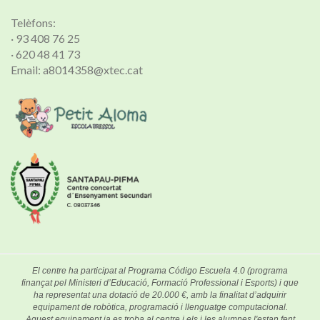
Telèfons:
· 93 408 76 25
· 620 48 41 73
Email: a8014358@xtec.cat
El centre ha participat al Programa Código Escuela 4.0 (programa
finançat pel Ministeri d’Educació, Formació Professional i Esports) i que
ha representat una dotació de 20.000 €, amb la finalitat d’adquirir
equipament de robòtica, programació i llenguatge computacional.
Aquest equipament ja es troba al centre i els i les alumnes l'estan fent