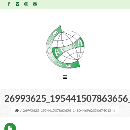
26993625_195441507863656
/
26993625_195441507863656_1480446962030674015_N