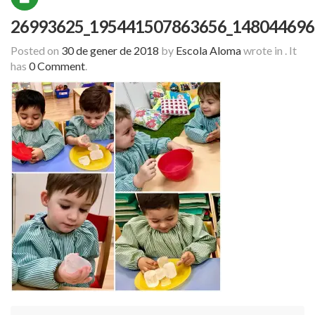
26993625_195441507863656_148044696
Posted on
30 de gener de 2018
by
Escola Aloma
wrote in
.
It
has
0 Comment
.