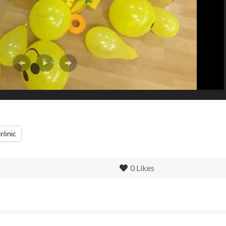
trònic
0
Likes