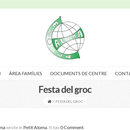
I
ÀREA FAMÍLIES
DOCUMENTS DE CENTRE
CONT
Festa del groc
/
FESTA DEL GROC
oma
wrote in
Petit Aloma
.
It has
0 Comment
.