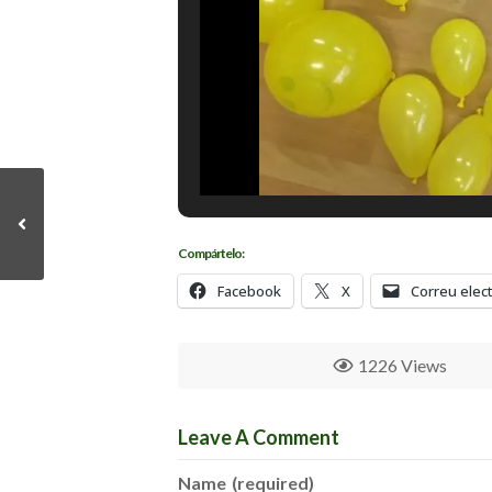
Compártelo:
Facebook
X
Correu elec
1226 Views
Leave A Comment
Name
(required)