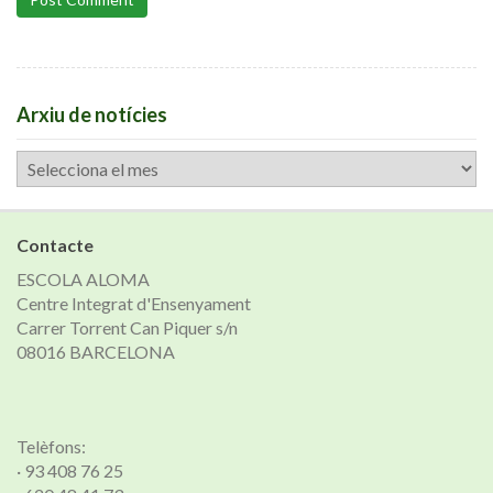
Arxiu de notícies
Arxiu
de
notícies
Contacte
ESCOLA ALOMA
Centre Integrat d'Ensenyament
Carrer Torrent Can Piquer s/n
08016 BARCELONA
Telèfons:
· 93 408 76 25