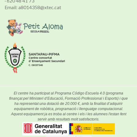
· 620 48 41 73
Email: a8014358@xtec.cat
El centre ha participat al Programa Código Escuela 4.0 (programa
finançat pel Ministeri d’Educació, Formació Professional i Esports) i que
ha representat una dotació de 20.000 €, amb la finalitat d’adquirir
equipament de robòtica, programació i llenguatge computacional.
Aquest equipament ja es troba al centre i els i les alumnes l'estan fent
servir amb resultats molt satisfactoris.