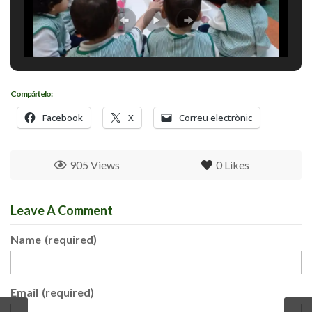
Compártelo:
Facebook
X
Correu electrònic
905 Views
0
Likes
Leave A Comment
Name
(required)
Email
(required)