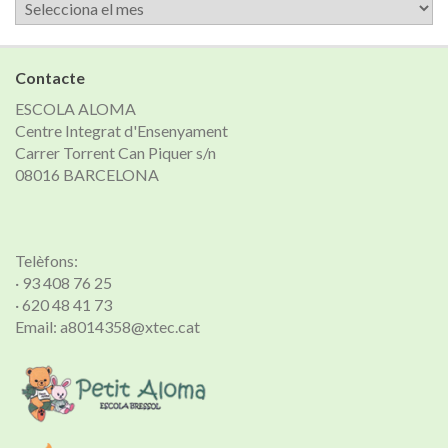
Arxiu
de
notícies
Contacte
ESCOLA ALOMA
Centre Integrat d'Ensenyament
Carrer Torrent Can Piquer s/n
08016 BARCELONA
Telèfons:
· 93 408 76 25
· 620 48 41 73
Email: a8014358@xtec.cat