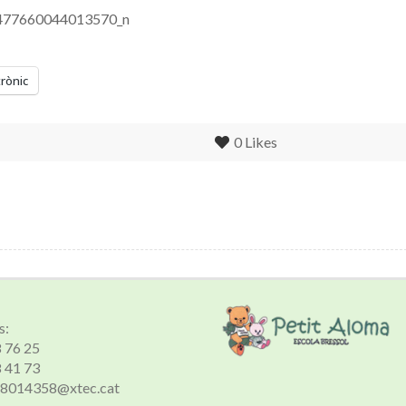
trònic
0
Likes
s:
8 76 25
8 41 73
 a8014358@xtec.cat