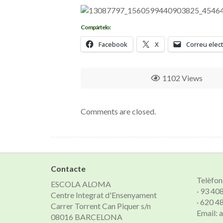
Compártelo:
Facebook
X
Correu elec
1102 Views
Comments are closed.
Contacte
Telèfon
ESCOLA ALOMA
· 93 40
Centre Integrat d'Ensenyament
· 620 4
Carrer Torrent Can Piquer s/n
Email:
08016 BARCELONA