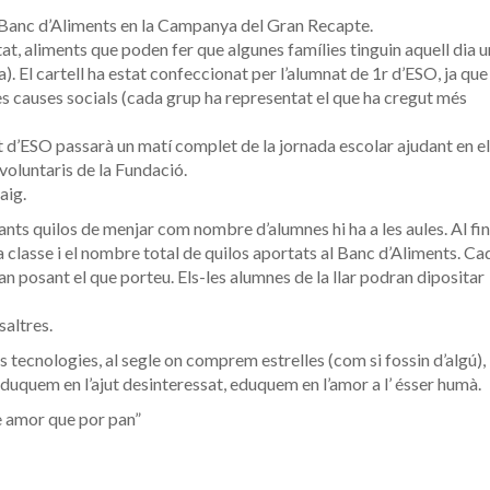
 Banc d’Aliments en la Campanya del Gran Recapte.
at, aliments que poden fer que algunes famílies tinguin aquell dia u
iva). El cartell ha estat confeccionat per l’alumnat de 1r d’ESO, ja que
les causes socials (cada grup ha representat el que ha cregut més
4t d’ESO passarà un matí complet de la jornada escolar ajudant en el
voluntaris de la Fundació.
aig.
nts quilos de menjar com nombre d’alumnes hi ha a les aules. Al fin
da classe i el nombre total de quilos aportats al Banc d’Aliments. Ca
an posant el que porteu. Els-les alumnes de la llar podran dipositar
altres.
es tecnologies, al segle on comprem estrelles (com si fossin d’algú),
duquem en l’ajut desinteressat, eduquem en l’amor a l’ ésser humà.
e amor que por pan”