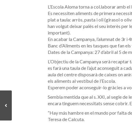
L’Escola Aloma torna a col.laborar amb el
Es necessiten aliments de primera necessit
plat a taula: arròs, pasta i oli (girasol o ol
han volgut deixar palès el seu interès per 
important).
En acab
ar la Campanya, l’alumnat de 3r i 
Banc d’Aliments en les tasques que fan els 
Dates de la Campanya: 27 d’abril al 5 de m
L’Objectiu de la Campanya serà recaptar ta
es farà una taula de l’ajut aconseguit a ca
aula del centre disposarà de caixes on anir
els aliments al vestíbul de l’Escola.
Esperem poder aconseguir-lo gràcies a vos
Sembla mentida que al s. XXI, al segle de l
encara tinguem necessitats sense cobrir. E
“Hay más hambre en el mundo por falta d
Teresa de Calcuta.