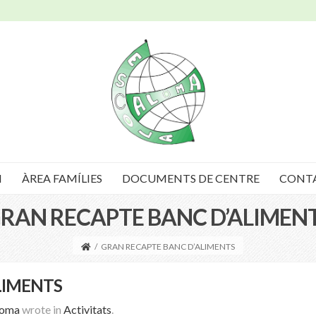
I
ÀREA FAMÍLIES
DOCUMENTS DE CENTRE
CONT
RAN RECAPTE BANC D’ALIMEN
/
GRAN RECAPTE BANC D’ALIMENTS
LIMENTS
loma
wrote in
Activitats
.