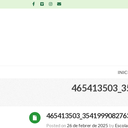
INIC
465413503_3
465413503_354199908276
Posted on
26 de febrer de 2025
by
Escol