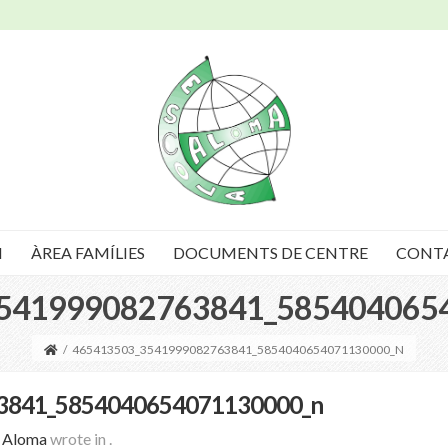
I
ÀREA FAMÍLIES
DOCUMENTS DE CENTRE
CONT
541999082763841_585404065
/
465413503_3541999082763841_5854040654071130000_N
3841_5854040654071130000_n
a Aloma
wrote in
.