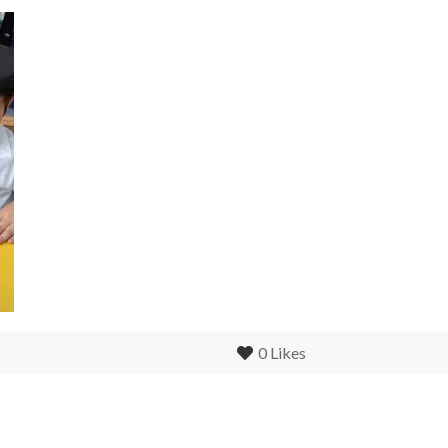
0
Likes