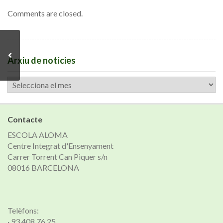
Comments are closed.
Arxiu de notícies
Arxiu
de
notícies
Contacte
ESCOLA ALOMA
Centre Integrat d'Ensenyament
Carrer Torrent Can Piquer s/n
08016 BARCELONA
Telèfons:
· 93 408 76 25