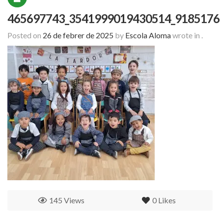
465697743_3541999019430514_9185176
Posted on
26 de febrer de 2025
by
Escola Aloma
wrote in
.
145 Views
0
Likes