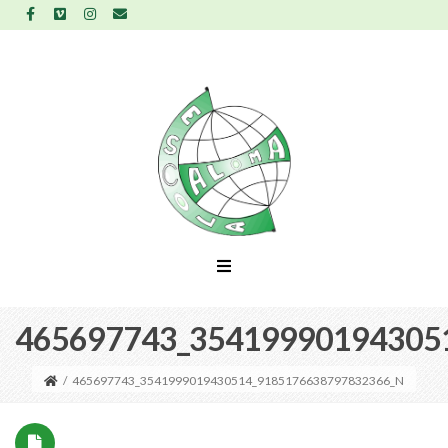
465697743_35419990194305
/
465697743_3541999019430514_9185176638797832366_N