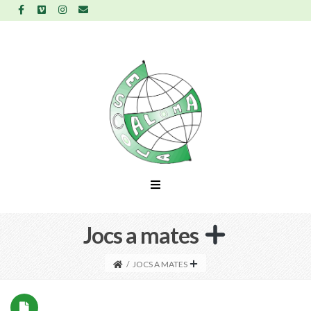
Jocs a mates
/
JOCS A MATES