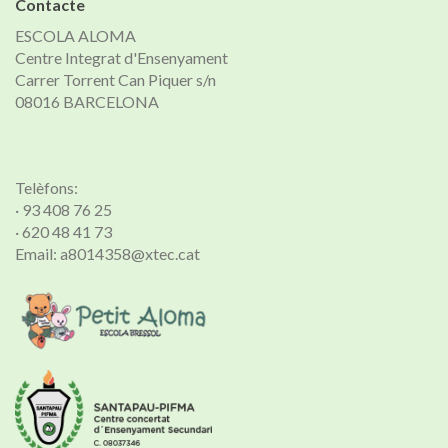
Contacte
ESCOLA ALOMA
Centre Integrat d'Ensenyament
Carrer Torrent Can Piquer s/n
08016 BARCELONA
Telèfons:
· 93 408 76 25
· 620 48 41 73
Email: a8014358@xtec.cat