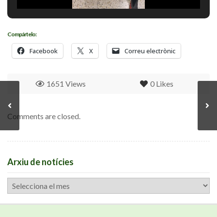
Compártelo:
Facebook
X
Correu electrònic
1651 Views
0
Likes
Comments are closed.
Arxiu de notícies
Arxiu
de
notícies