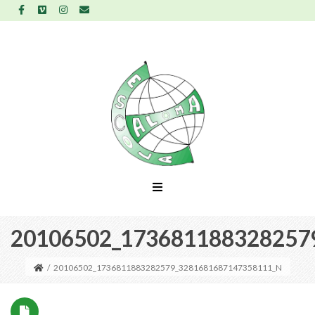
20106502_173681188328257
/
20106502_1736811883282579_3281681687147358111_N