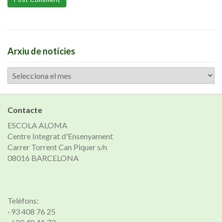
Arxiu de notícies
Arxiu
de
notícies
Contacte
ESCOLA ALOMA
Centre Integrat d'Ensenyament
Carrer Torrent Can Piquer s/n
08016 BARCELONA
Telèfons:
· 93 408 76 25