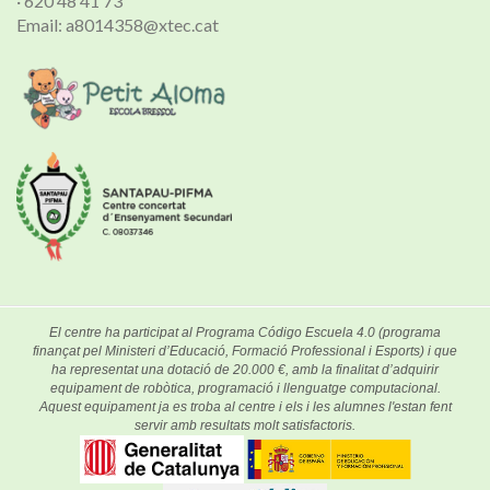
· 620 48 41 73
Email: a8014358@xtec.cat
El centre ha participat al Programa Código Escuela 4.0 (programa
finançat pel Ministeri d’Educació, Formació Professional i Esports) i que
ha representat una dotació de 20.000 €, amb la finalitat d’adquirir
equipament de robòtica, programació i llenguatge computacional.
Aquest equipament ja es troba al centre i els i les alumnes l'estan fent
servir amb resultats molt satisfactoris.