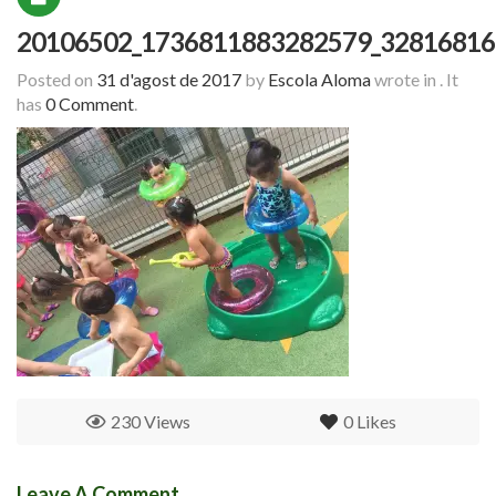
20106502_1736811883282579_32816816
Posted on
31 d'agost de 2017
by
Escola Aloma
wrote in
.
It
has
0 Comment
.
230 Views
0
Likes
Leave A Comment