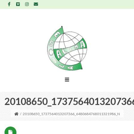
20108650_173756401320736
/
20108650_1737564013207366_6480684768011321986_N