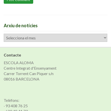
Arxiu de notícies
Arxiu
de
notícies
Contacte
ESCOLA ALOMA
Centre Integrat d'Ensenyament
Carrer Torrent Can Piquer s/n
08016 BARCELONA
Telèfons:
· 93 408 76 25