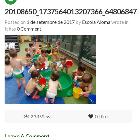
20108650_1737564013207366_64806847
Posted on
1 de setembre de 2017
by
Escola Aloma
wrote in
.
It has
0 Comment
.
233 Views
0
Likes
Leave A Comment