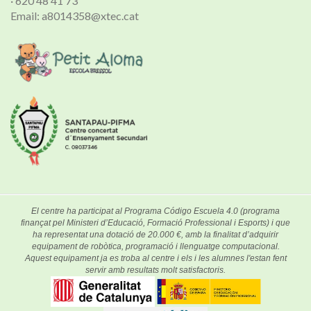
· 620 48 41 73
Email: a8014358@xtec.cat
El centre ha participat al Programa Código Escuela 4.0 (programa
finançat pel Ministeri d’Educació, Formació Professional i Esports) i que
ha representat una dotació de 20.000 €, amb la finalitat d’adquirir
equipament de robòtica, programació i llenguatge computacional.
Aquest equipament ja es troba al centre i els i les alumnes l'estan fent
servir amb resultats molt satisfactoris.