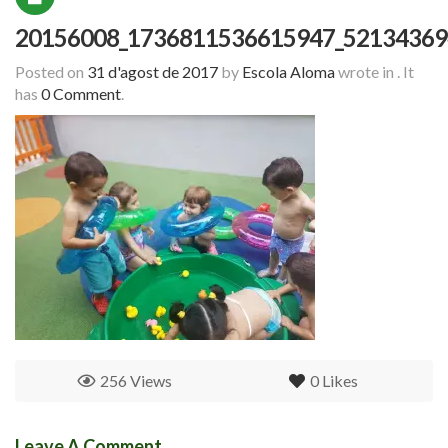
20156008_1736811536615947_52134369
Posted on
31 d'agost de 2017
by
Escola Aloma
wrote in
.
It
has
0 Comment
.
256 Views
0
Likes
Leave A Comment