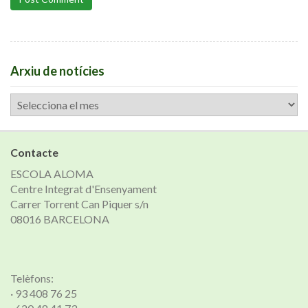
Arxiu de notícies
Arxiu
de
notícies
Contacte
ESCOLA ALOMA
Centre Integrat d'Ensenyament
Carrer Torrent Can Piquer s/n
08016 BARCELONA
Telèfons:
· 93 408 76 25