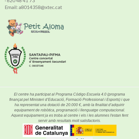
· 620 48 41 73
Email: a8014358@xtec.cat
El centre ha participat al Programa Código Escuela 4.0 (programa
finançat pel Ministeri d’Educació, Formació Professional i Esports) i que
ha representat una dotació de 20.000 €, amb la finalitat d’adquirir
equipament de robòtica, programació i llenguatge computacional.
Aquest equipament ja es troba al centre i els i les alumnes l'estan fent
servir amb resultats molt satisfactoris.