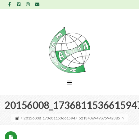
20156008_173681153661594
/
20156008_1736811536615947_5213436949875942385_N