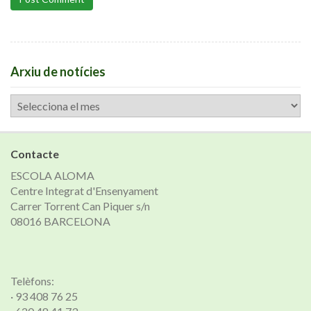
Arxiu de notícies
Arxiu
de
notícies
Contacte
ESCOLA ALOMA
Centre Integrat d'Ensenyament
Carrer Torrent Can Piquer s/n
08016 BARCELONA
Telèfons:
· 93 408 76 25