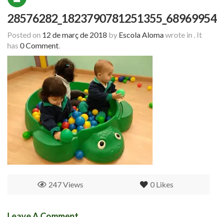
28576282_1823790781251355_68969954
Posted on
12 de març de 2018
by
Escola Aloma
wrote in
.
It
has
0 Comment
.
247 Views
0
Likes
Leave A Comment