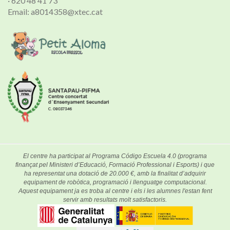
· 620 48 41 73
Email: a8014358@xtec.cat
El centre ha participat al Programa Código Escuela 4.0 (programa
finançat pel Ministeri d’Educació, Formació Professional i Esports) i que
ha representat una dotació de 20.000 €, amb la finalitat d’adquirir
equipament de robòtica, programació i llenguatge computacional.
Aquest equipament ja es troba al centre i els i les alumnes l'estan fent
servir amb resultats molt satisfactoris.