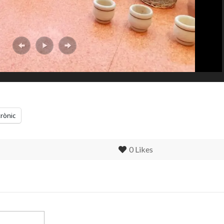
trònic
0
Likes