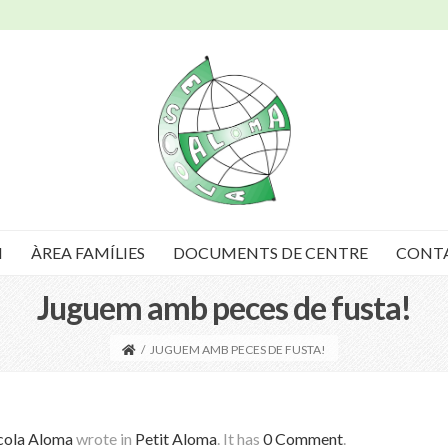
I
ÀREA FAMÍLIES
DOCUMENTS DE CENTRE
CONT
Juguem amb peces de fusta!
/
JUGUEM AMB PECES DE FUSTA!
cola Aloma
wrote in
Petit Aloma
.
It has
0 Comment
.