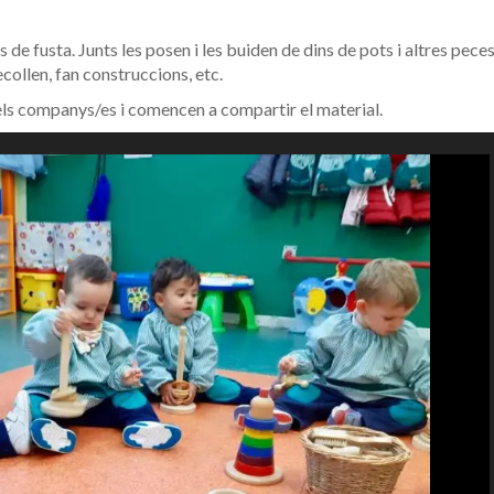
 de fusta. Junts les posen i les buiden de dins de pots i altres peces
ecollen, fan construccions, etc.
ls companys/es i comencen a compartir el material.