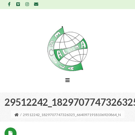
29512242_182970774732632
/
29512242_1829707747326325_6640971918106920864_N