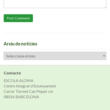
Post Comment
Arxiu de notícies
Arxiu
de
notícies
Contacte
ESCOLA ALOMA
Centre Integrat d'Ensenyament
Carrer Torrent Can Piquer s/n
08016 BARCELONA