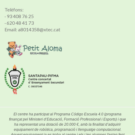
Telèfons:
· 93 408 76 25
· 620 48 41 73
Email: a8014358@xtec.cat
El centre ha participat al Programa Código Escuela 4.0 (programa
finançat pel Ministeri d’Educació, Formació Professional i Esports) i que
ha representat una dotació de 20.000 €, amb la finalitat d’adquirir
equipament de robòtica, programació i llenguatge computacional.
Aquest equipament ja es troba al centre i els i les alumnes l'estan fent