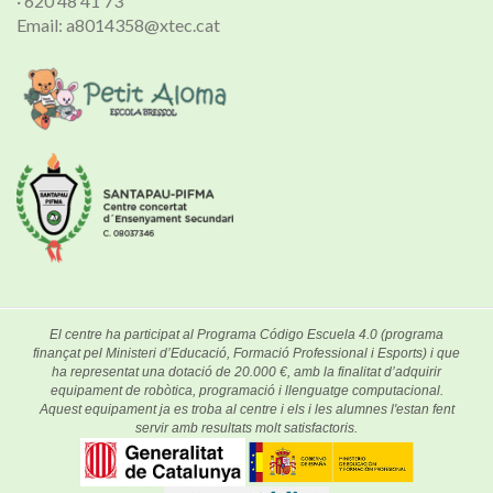
· 620 48 41 73
Email: a8014358@xtec.cat
El centre ha participat al Programa Código Escuela 4.0 (programa
finançat pel Ministeri d’Educació, Formació Professional i Esports) i que
ha representat una dotació de 20.000 €, amb la finalitat d’adquirir
equipament de robòtica, programació i llenguatge computacional.
Aquest equipament ja es troba al centre i els i les alumnes l'estan fent
servir amb resultats molt satisfactoris.