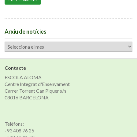
Arxiu de notícies
Arxiu
de
notícies
Contacte
ESCOLA ALOMA
Centre Integrat d'Ensenyament
Carrer Torrent Can Piquer s/n
08016 BARCELONA
Telèfons:
· 93 408 76 25