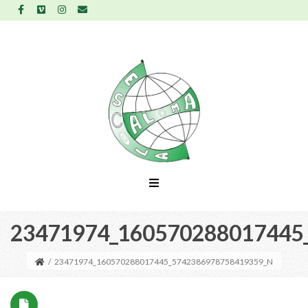
23471974_160570288017445
/
23471974_160570288017445_5742386978758419359_N