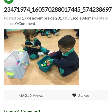
23471974_160570288017445_574238697
Posted on
17 de novembre de 2017
by
Escola Aloma
wrote in
.
It has
0 Comment
.
256 Views
0
Likes
Leave A Comment