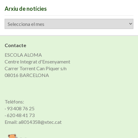
Arxiu de notícies
Arxiu
de
notícies
Contacte
ESCOLA ALOMA
Centre Integrat d'Ensenyament
Carrer Torrent Can Piquer s/n
08016 BARCELONA
Telèfons:
· 93 408 76 25
· 620 48 41 73
Email: a8014358@xtec.cat