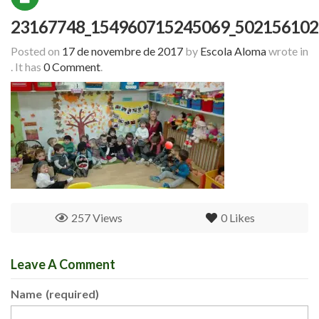
23167748_154960715245069_502156102
Posted on
17 de novembre de 2017
by
Escola Aloma
wrote in
.
It has
0 Comment
.
257 Views
0
Likes
Leave A Comment
Name
(required)