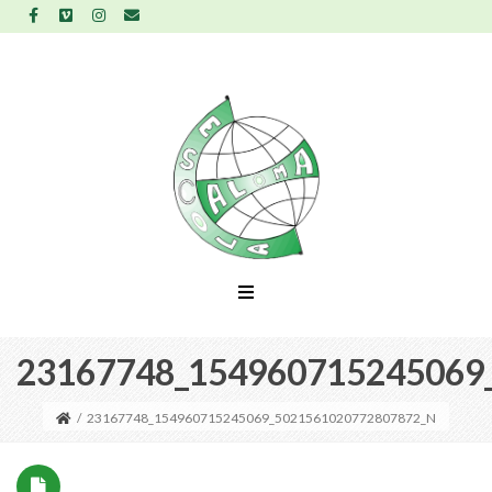
23167748_154960715245069
/
23167748_154960715245069_5021561020772807872_N