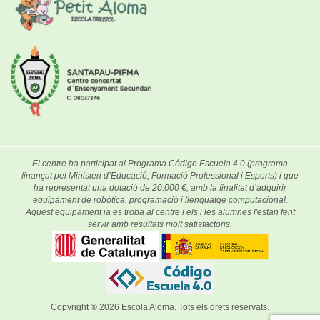
El centre ha participat al Programa Código Escuela 4.0 (programa
finançat pel Ministeri d’Educació, Formació Professional i Esports) i que
ha representat una dotació de 20.000 €, amb la finalitat d’adquirir
equipament de robòtica, programació i llenguatge computacional.
Aquest equipament ja es troba al centre i els i les alumnes l'estan fent
servir amb resultats molt satisfactoris.
Copyright ® 2026
Escola Aloma
. Tots els drets reservats.