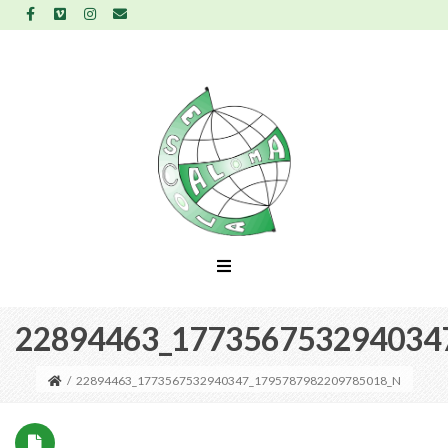
22894463_177356753294034
/
22894463_1773567532940347_1795787982209785018_N