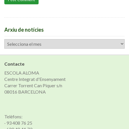
Arxiu de notícies
Arxiu
de
notícies
Contacte
ESCOLA ALOMA
Centre Integrat d'Ensenyament
Carrer Torrent Can Piquer s/n
08016 BARCELONA
Telèfons:
· 93 408 76 25