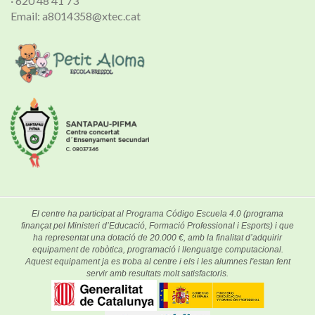
· 620 48 41 73
Email: a8014358@xtec.cat
El centre ha participat al Programa Código Escuela 4.0 (programa
finançat pel Ministeri d’Educació, Formació Professional i Esports) i que
ha representat una dotació de 20.000 €, amb la finalitat d’adquirir
equipament de robòtica, programació i llenguatge computacional.
Aquest equipament ja es troba al centre i els i les alumnes l'estan fent
servir amb resultats molt satisfactoris.