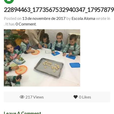
22894463_1773567532940347_17957879
Posted on
13 de novembre de 2017
by
Escola Aloma
wrote in
.
It has
0 Comment
.
217 Views
0
Likes
Leave A Comment