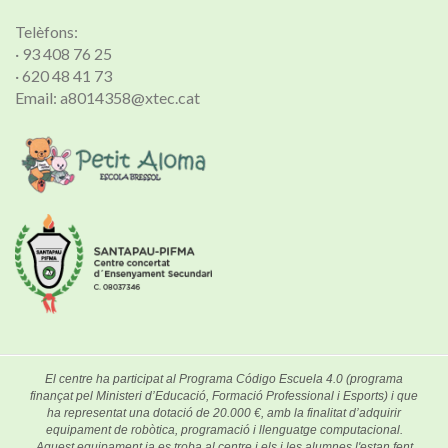
Telèfons:
· 93 408 76 25
· 620 48 41 73
Email: a8014358@xtec.cat
El centre ha participat al Programa Código Escuela 4.0 (programa
finançat pel Ministeri d’Educació, Formació Professional i Esports) i que
ha representat una dotació de 20.000 €, amb la finalitat d’adquirir
equipament de robòtica, programació i llenguatge computacional.
Aquest equipament ja es troba al centre i els i les alumnes l'estan fent