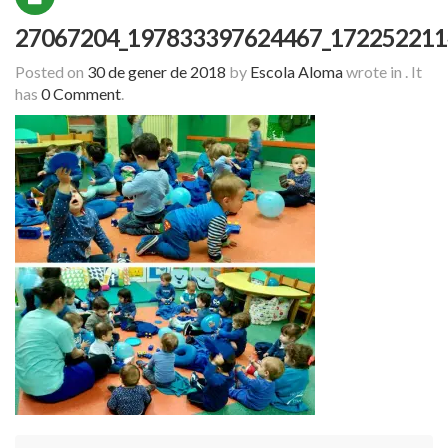
27067204_197833397624467_172252211
Posted on
30 de gener de 2018
by
Escola Aloma
wrote in
.
It
has
0 Comment
.