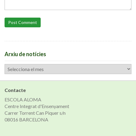
Post Comment
Arxiu de notícies
Arxiu
de
notícies
Contacte
ESCOLA ALOMA
Centre Integrat d'Ensenyament
Carrer Torrent Can Piquer s/n
08016 BARCELONA