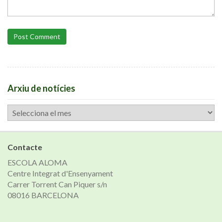
Post Comment
Arxiu de notícies
Arxiu
de
notícies
Contacte
ESCOLA ALOMA
Centre Integrat d'Ensenyament
Carrer Torrent Can Piquer s/n
08016 BARCELONA