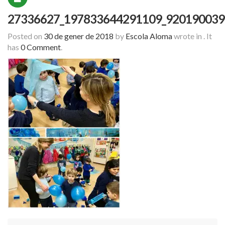
27336627_197833644291109_920190039
Posted on
30 de gener de 2018
by
Escola Aloma
wrote in
.
It
has
0 Comment
.