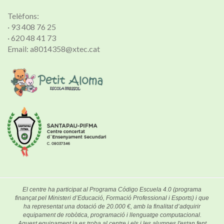
Telèfons:
· 93 408 76 25
· 620 48 41 73
Email: a8014358@xtec.cat
El centre ha participat al Programa Código Escuela 4.0 (programa
finançat pel Ministeri d’Educació, Formació Professional i Esports) i que
ha representat una dotació de 20.000 €, amb la finalitat d’adquirir
equipament de robòtica, programació i llenguatge computacional.
Aquest equipament ja es troba al centre i els i les alumnes l'estan fent