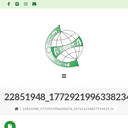
22851948_177292199633823
/
22851948_1772921996338234_267612258837354125_N