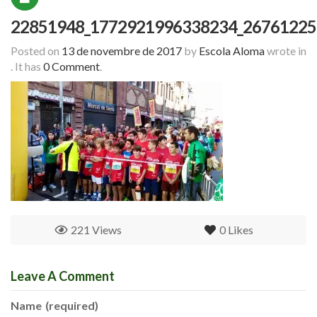
22851948_1772921996338234_26761225
Posted on
13 de novembre de 2017
by
Escola Aloma
wrote in
.
It has
0 Comment
.
221 Views
0
Likes
Leave A Comment
Name
(required)