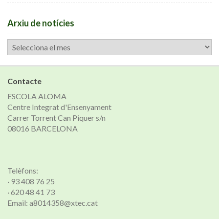
Arxiu de notícies
Arxiu
de
notícies
Contacte
ESCOLA ALOMA
Centre Integrat d'Ensenyament
Carrer Torrent Can Piquer s/n
08016 BARCELONA
Telèfons:
· 93 408 76 25
· 620 48 41 73
Email: a8014358@xtec.cat