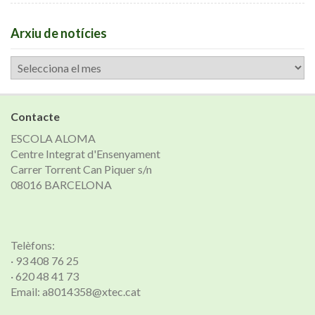
Arxiu de notícies
Arxiu
de
notícies
Contacte
ESCOLA ALOMA
Centre Integrat d'Ensenyament
Carrer Torrent Can Piquer s/n
08016 BARCELONA
Telèfons:
· 93 408 76 25
· 620 48 41 73
Email: a8014358@xtec.cat