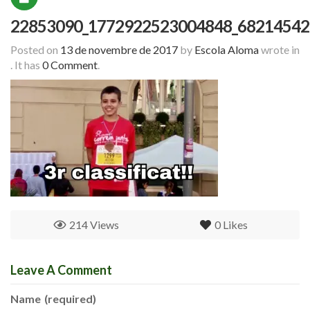
22853090_1772922523004848_68214542
Posted on
13 de novembre de 2017
by
Escola Aloma
wrote in
.
It has
0 Comment
.
214 Views
0
Likes
Leave A Comment
Name
(required)