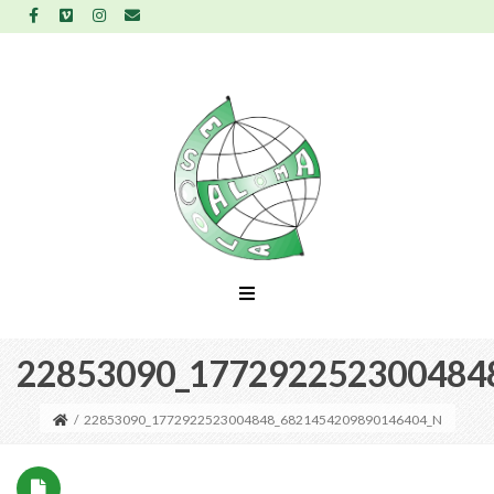
22853090_177292252300484
/
22853090_1772922523004848_6821454209890146404_N