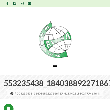
553235438_18403889227186
/
553235438_18403889227186785_4133452183027754636_N