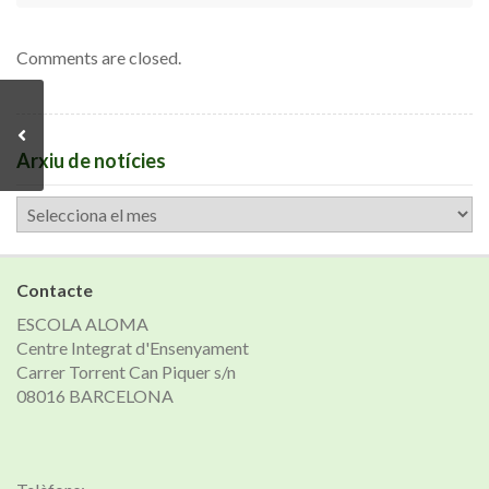
Comments are closed.
Arxiu de notícies
Arxiu
de
notícies
Contacte
ESCOLA ALOMA
Centre Integrat d'Ensenyament
Carrer Torrent Can Piquer s/n
08016 BARCELONA