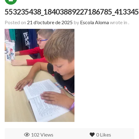
553235438_18403889227186785_413345
Posted on
21 d'octubre de 2025
by
Escola Aloma
wrote in
.
102 Views
0
Likes