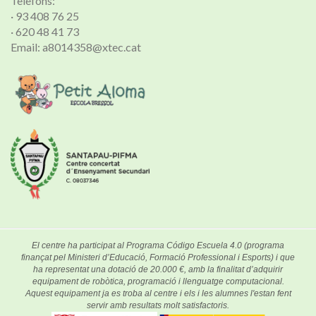
Telèfons:
· 93 408 76 25
· 620 48 41 73
Email: a8014358@xtec.cat
El centre ha participat al Programa Código Escuela 4.0 (programa
finançat pel Ministeri d’Educació, Formació Professional i Esports) i que
ha representat una dotació de 20.000 €, amb la finalitat d’adquirir
equipament de robòtica, programació i llenguatge computacional.
Aquest equipament ja es troba al centre i els i les alumnes l'estan fent
servir amb resultats molt satisfactoris.