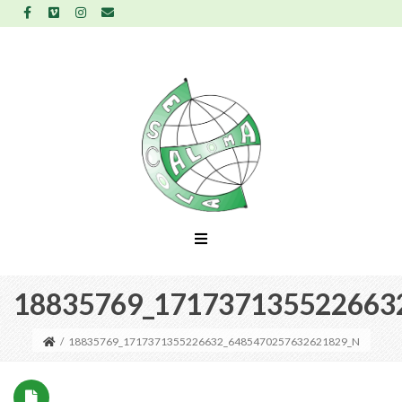
18835769_171737135522663
/
18835769_1717371355226632_6485470257632621829_N