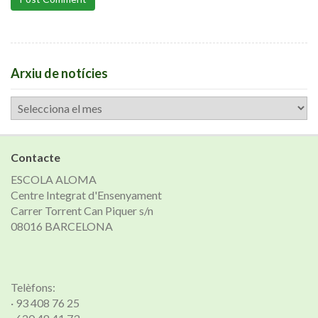
Arxiu de notícies
Arxiu
de
notícies
Contacte
ESCOLA ALOMA
Centre Integrat d'Ensenyament
Carrer Torrent Can Piquer s/n
08016 BARCELONA
Telèfons:
· 93 408 76 25