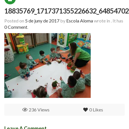
18835769_1717371355226632_64854702
Posted on
5 de juny de 2017
by
Escola Aloma
wrote in
.
It has
0 Comment
.
236 Views
0
Likes
Leave A Comment