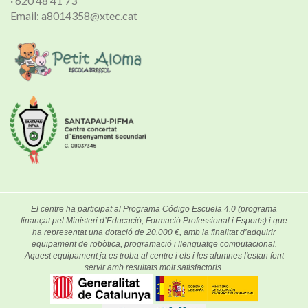
· 620 48 41 73
Email: a8014358@xtec.cat
El centre ha participat al Programa Código Escuela 4.0 (programa
finançat pel Ministeri d’Educació, Formació Professional i Esports) i que
ha representat una dotació de 20.000 €, amb la finalitat d’adquirir
equipament de robòtica, programació i llenguatge computacional.
Aquest equipament ja es troba al centre i els i les alumnes l'estan fent
servir amb resultats molt satisfactoris.