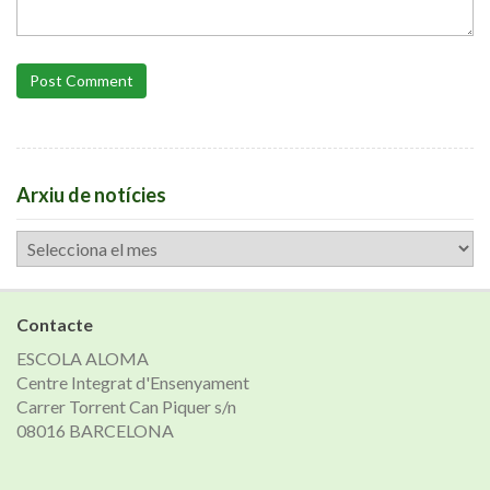
Post Comment
Arxiu de notícies
Arxiu
de
notícies
Contacte
ESCOLA ALOMA
Centre Integrat d'Ensenyament
Carrer Torrent Can Piquer s/n
08016 BARCELONA