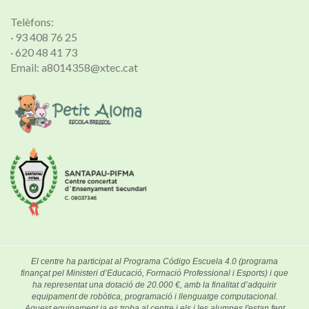
Telèfons:
· 93 408 76 25
· 620 48 41 73
Email: a8014358@xtec.cat
El centre ha participat al Programa Código Escuela 4.0 (programa
finançat pel Ministeri d’Educació, Formació Professional i Esports) i que
ha representat una dotació de 20.000 €, amb la finalitat d’adquirir
equipament de robòtica, programació i llenguatge computacional.
Aquest equipament ja es troba al centre i els i les alumnes l'estan fent