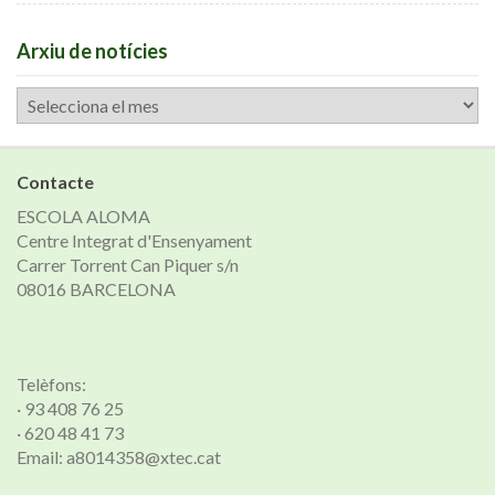
Arxiu de notícies
Arxiu
de
notícies
Contacte
ESCOLA ALOMA
Centre Integrat d'Ensenyament
Carrer Torrent Can Piquer s/n
08016 BARCELONA
Telèfons:
· 93 408 76 25
· 620 48 41 73
Email: a8014358@xtec.cat