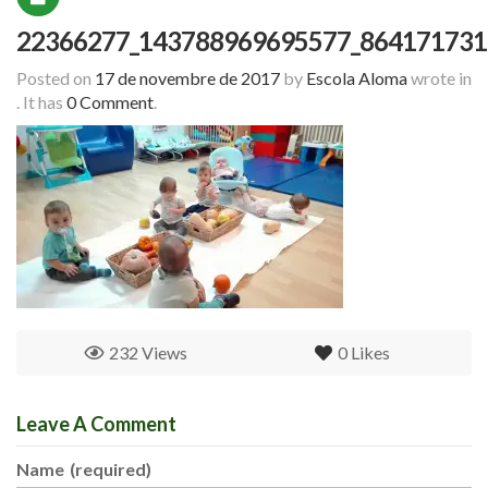
22366277_143788969695577_864171731
Posted on
17 de novembre de 2017
by
Escola Aloma
wrote in
.
It has
0 Comment
.
232 Views
0
Likes
Leave A Comment
Name
(required)