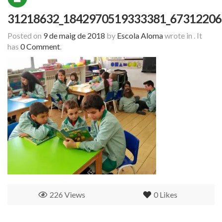
31218632_1842970519333381_67312206
Posted on
9 de maig de 2018
by
Escola Aloma
wrote in
.
It
has
0 Comment
.
226 Views
0
Likes