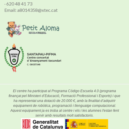
· 620 48 41 73
Email: a8014358@xtec.cat
El centre ha participat al Programa Código Escuela 4.0 (programa
finançat pel Ministeri d’Educació, Formació Professional i Esports) i que
ha representat una dotació de 20.000 €, amb la finalitat d’adquirir
equipament de robòtica, programació i llenguatge computacional.
Aquest equipament ja es troba al centre i els i les alumnes l'estan fent
servir amb resultats molt satisfactoris.