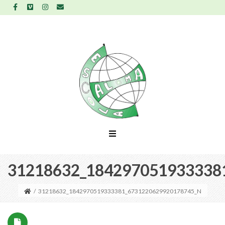
31218632_184297051933338
/
31218632_1842970519333381_6731220629920178745_N