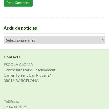
Post Comment
Arxiu de notícies
Arxiu
de
notícies
Contacte
ESCOLA ALOMA
Centre Integrat d'Ensenyament
Carrer Torrent Can Piquer s/n
08016 BARCELONA
Telèfons:
· 93 408 76 25