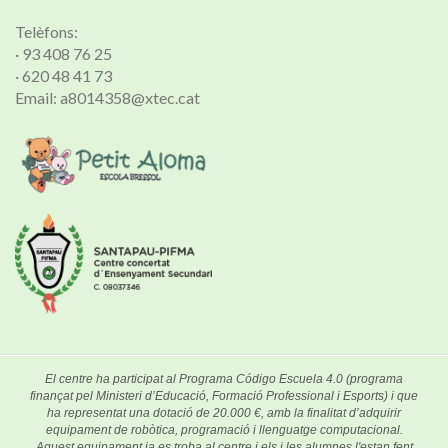
Telèfons:
· 93 408 76 25
· 620 48 41 73
Email: a8014358@xtec.cat
El centre ha participat al Programa Código Escuela 4.0 (programa
finançat pel Ministeri d’Educació, Formació Professional i Esports) i que
ha representat una dotació de 20.000 €, amb la finalitat d’adquirir
equipament de robòtica, programació i llenguatge computacional.
Aquest equipament ja es troba al centre i els i les alumnes l'estan fent