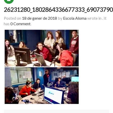
26231280_1802864336677333_69073790
Posted on
18 de gener de 2018
by
Escola Aloma
wrote in
.
It
has
0 Comment
.