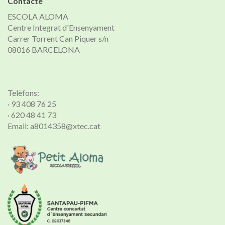
Contacte
ESCOLA ALOMA
Centre Integrat d'Ensenyament
Carrer Torrent Can Piquer s/n
08016 BARCELONA
Telèfons:
· 93 408 76 25
· 620 48 41 73
Email: a8014358@xtec.cat