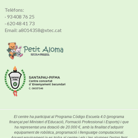
Telèfons:
· 93 408 76 25
· 620 48 41 73
Email: a8014358@xtec.cat
El centre ha participat al Programa Código Escuela 4.0 (programa
finançat pel Ministeri d’Educació, Formació Professional i Esports) i que
ha representat una dotació de 20.000 €, amb la finalitat d’adquirir
equipament de robòtica, programació i llenguatge computacional.
Aquest equipament ja es troba al centre i els i les alumnes l'estan fent