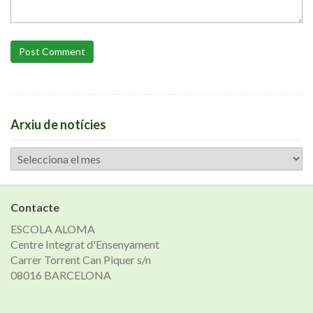
Post Comment
Arxiu de notícies
Arxiu
de
notícies
Contacte
ESCOLA ALOMA
Centre Integrat d'Ensenyament
Carrer Torrent Can Piquer s/n
08016 BARCELONA