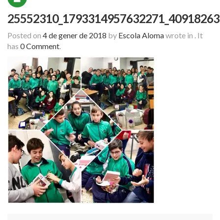
25552310_1793314957632271_40918263
Posted on
4 de gener de 2018
by
Escola Aloma
wrote in
.
It
has
0 Comment
.