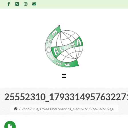
25552310_179331495763227
/
25552310_1793314957632271_4091826312662076180_N