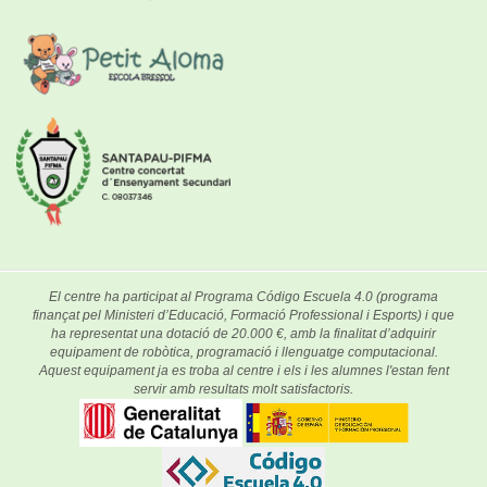
El centre ha participat al Programa Código Escuela 4.0 (programa
finançat pel Ministeri d’Educació, Formació Professional i Esports) i que
ha representat una dotació de 20.000 €, amb la finalitat d’adquirir
equipament de robòtica, programació i llenguatge computacional.
Aquest equipament ja es troba al centre i els i les alumnes l'estan fent
servir amb resultats molt satisfactoris.