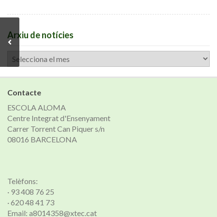
Arxiu de notícies
Arxiu
de
notícies
Contacte
ESCOLA ALOMA
Centre Integrat d'Ensenyament
Carrer Torrent Can Piquer s/n
08016 BARCELONA
Telèfons:
· 93 408 76 25
· 620 48 41 73
Email: a8014358@xtec.cat