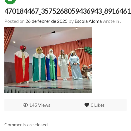
470184467_3575268059436943_8916461
Posted on
26 de febrer de 2025
by
Escola Aloma
wrote in
.
145 Views
0
Likes
Comments are closed.