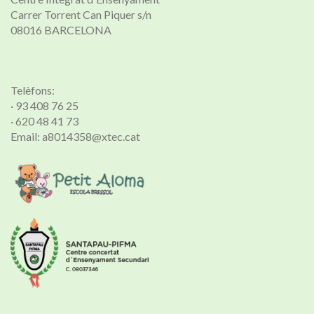
Carrer Torrent Can Piquer s/n
08016 BARCELONA
Telèfons:
· 93 408 76 25
· 620 48 41 73
Email: a8014358@xtec.cat