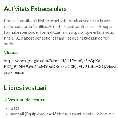
Activitats Extraescolars
Podeu consultar el llistats d’activitats extraescolars a la web
de l’escola, àrea famílies. Al mateix apartat tindreu el Google
formulari per poder formalitzar la inscripció. Que estarà actiu
fins el 31 d’agost per aquelles famílies que haguessin de fer-
ne ús.
Clic aquí
https://docs.google.com/forms/d/e/1FAIpQLSeGpXa-
F3Pjj9TNH9aFdMcMYooDKczzer20FjLFfyP1pLtAGQ/viewf
usp=header
Llibres i vestuari
✓ Vestuari del centre:
Bata
Xandall (Equip d’educació física i esport, d’estiu i d’hivern):