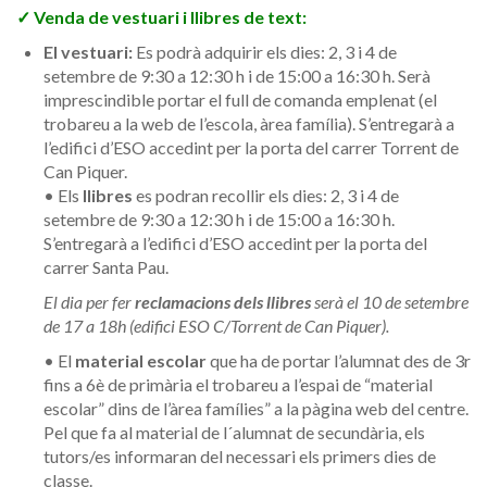
✓ Venda de vestuari i llibres de text:
El vestuari:
Es podrà adquirir els dies: 2, 3 i 4 de
setembre de 9:30 a 12:30 h i de 15:00 a 16:30 h. Serà
imprescindible portar el full de comanda emplenat (el
trobareu a la web de l’escola, àrea família). S’entregarà a
l’edifici d’ESO accedint per la porta del carrer Torrent de
Can Piquer.
• Els
llibres
es podran recollir els dies: 2, 3 i 4 de
setembre de 9:30 a 12:30 h i de 15:00 a 16:30 h.
S’entregarà a l’edifici d’ESO accedint per la porta del
carrer Santa Pau.
El dia per fer
reclamacions dels llibres
serà el 10 de setembre
de 17 a 18h (edifici ESO C/Torrent de Can Piquer).
• El
material escolar
que ha de portar l’alumnat des de 3r
fins a 6è de primària el trobareu a l’espai de “material
escolar” dins de l’àrea famílies” a la pàgina web del centre.
Pel que fa al material de l´alumnat de secundària, els
tutors/es informaran del necessari els primers dies de
classe.