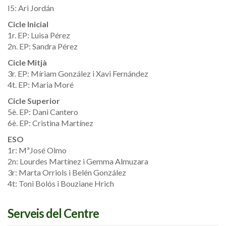
I5: Ari Jordán
Cicle Inicial
1r. EP: Luisa Pérez
2n. EP: Sandra Pérez
Cicle Mitjà
3r. EP: Míriam González i Xavi Fernández
4t. EP: Maria Moré
Cicle Superior
5è. EP: Dani Cantero
6è. EP: Cristina Martínez
ESO
1r: MªJosé Olmo
2n: Lourdes Martínez i Gemma Almuzara
3r: Marta Orriols i Belén González
4t: Toni Bolós i Bouziane Hrich
Serveis del Centre