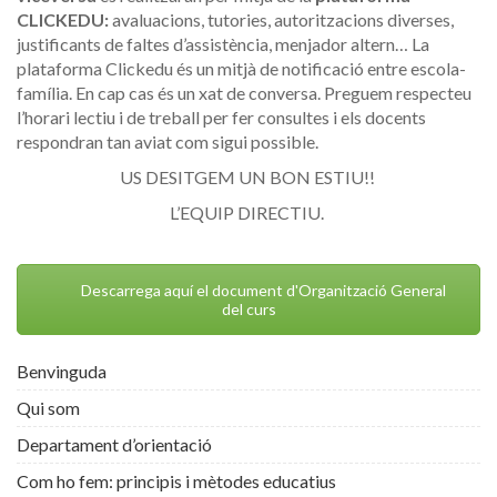
CLICKEDU:
avaluacions, tutories, autoritzacions diverses,
justificants de faltes d’assistència, menjador altern… La
plataforma Clickedu és un mitjà de notificació entre escola-
família. En cap cas és un xat de conversa. Preguem respecteu
l’horari lectiu i de treball per fer consultes i els docents
respondran tan aviat com sigui possible.
US DESITGEM UN BON ESTIU!!
L’EQUIP DIRECTIU.
Descarrega aquí el document d'Organització General
del curs
Benvinguda
Qui som
Departament d’orientació
Com ho fem: principis i mètodes educatius