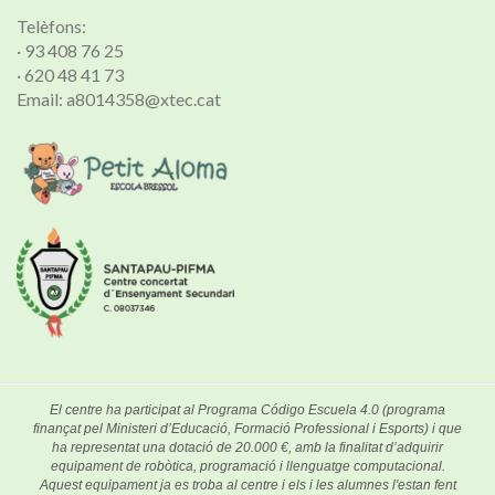
Telèfons:
· 93 408 76 25
· 620 48 41 73
Email: a8014358@xtec.cat
El centre ha participat al Programa Código Escuela 4.0 (programa
finançat pel Ministeri d’Educació, Formació Professional i Esports) i que
ha representat una dotació de 20.000 €, amb la finalitat d’adquirir
equipament de robòtica, programació i llenguatge computacional.
Aquest equipament ja es troba al centre i els i les alumnes l'estan fent