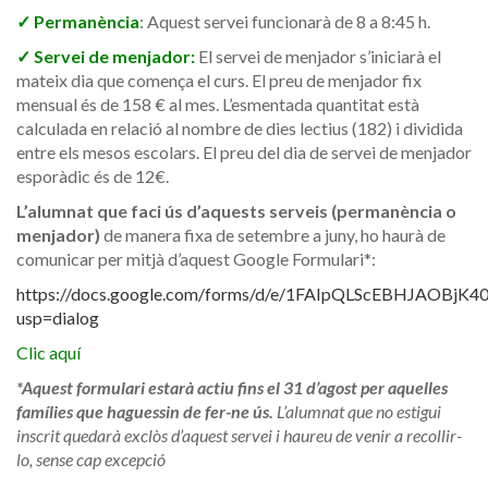
✓ Permanència
: Aquest servei funcionarà de 8 a 8:45 h.
✓ Servei de menjador:
El servei de menjador s’iniciarà el
mateix dia que comença el curs. El preu de menjador fix
mensual és de 158 € al mes. L’esmentada quantitat està
calculada en relació al nombre de dies lectius (182) i dividida
entre els mesos escolars. El preu del dia de servei de menjador
esporàdic és de 12€.
L’alumnat que faci ús d’aquests serveis (permanència o
menjador)
de manera fixa de setembre a juny, ho haurà de
comunicar per mitjà d’aquest Google Formulari*:
https://docs.google.com/forms/d/e/1FAIpQLScEBHJAOBj
usp=dialog
Clic aquí
*Aquest formulari estarà actiu fins el 31 d’agost per aquelles
famílies que haguessin de fer-ne ús.
L’alumnat que no estigui
inscrit quedarà exclòs d’aquest servei i haureu de venir a recollir-
lo, sense cap excepció