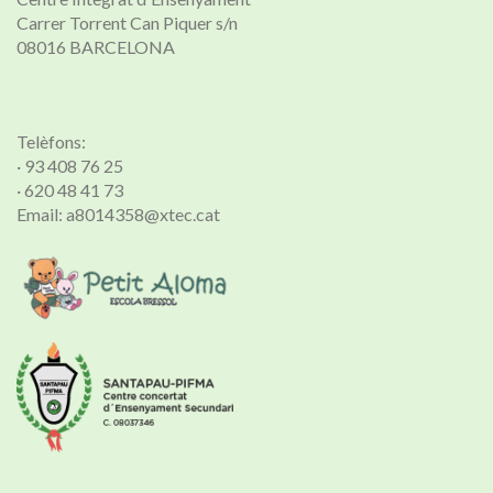
Carrer Torrent Can Piquer s/n
08016 BARCELONA
Telèfons:
· 93 408 76 25
· 620 48 41 73
Email: a8014358@xtec.cat