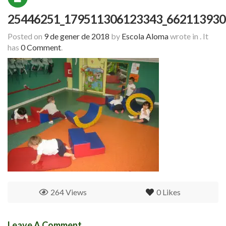
25446251_179511306123343_662113930
Posted on
9 de gener de 2018
by
Escola Aloma
wrote in
.
It
has
0 Comment
.
264 Views
0
Likes
Leave A Comment