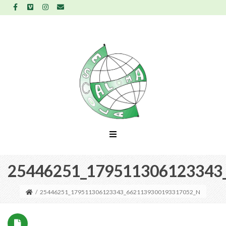
25446251_179511306123343
/
25446251_179511306123343_6621139300193317052_N