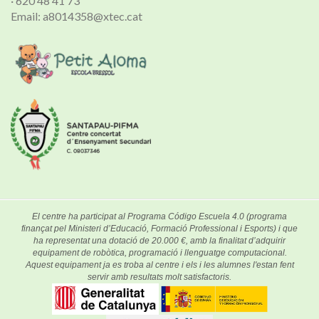
· 620 48 41 73
Email: a8014358@xtec.cat
El centre ha participat al Programa Código Escuela 4.0 (programa
finançat pel Ministeri d’Educació, Formació Professional i Esports) i que
ha representat una dotació de 20.000 €, amb la finalitat d’adquirir
equipament de robòtica, programació i llenguatge computacional.
Aquest equipament ja es troba al centre i els i les alumnes l'estan fent
servir amb resultats molt satisfactoris.