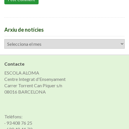
Arxiu de notícies
Arxiu
de
notícies
Contacte
ESCOLA ALOMA
Centre Integrat d'Ensenyament
Carrer Torrent Can Piquer s/n
08016 BARCELONA
Telèfons:
· 93 408 76 25