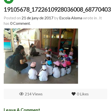
19105678_1722610928036008_68770403
Posted on
21 de juny de 2017
by
Escola Aloma
wrote in
.
It
has
0 Comment
.
214 Views
0
Likes
Leave A Comment