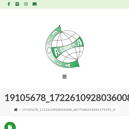
19105678_172261092803600
/
19105678_1722610928036008_6877040394281179195_N