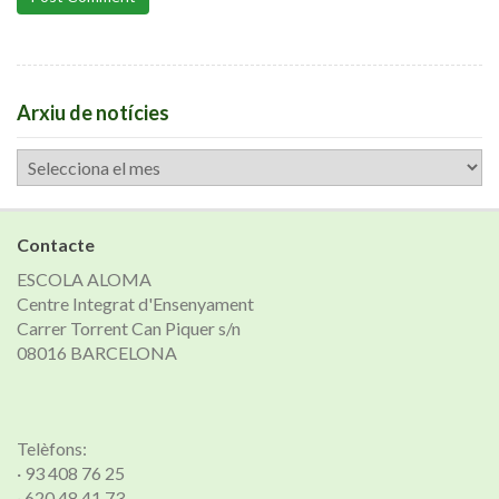
Arxiu de notícies
Arxiu
de
notícies
Contacte
ESCOLA ALOMA
Centre Integrat d'Ensenyament
Carrer Torrent Can Piquer s/n
08016 BARCELONA
Telèfons:
· 93 408 76 25
· 620 48 41 73