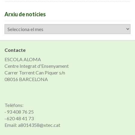
Arxiu de notícies
Arxiu
de
notícies
Contacte
ESCOLA ALOMA
Centre Integrat d'Ensenyament
Carrer Torrent Can Piquer s/n
08016 BARCELONA
Telèfons:
· 93 408 76 25
· 620 48 41 73
Email: a8014358@xtec.cat