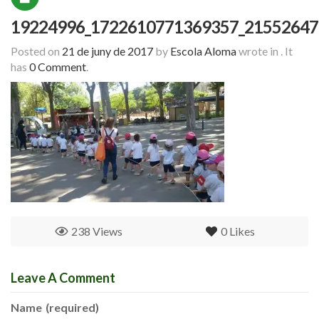
19224996_1722610771369357_21552647
Posted on
21 de juny de 2017
by
Escola Aloma
wrote in
.
It
has
0 Comment
.
238 Views
0
Likes
Leave A Comment
Name
(required)