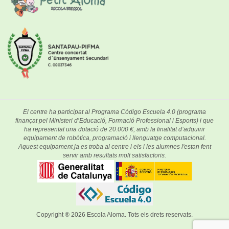
El centre ha participat al Programa Código Escuela 4.0 (programa
finançat pel Ministeri d’Educació, Formació Professional i Esports) i que
ha representat una dotació de 20.000 €, amb la finalitat d’adquirir
equipament de robòtica, programació i llenguatge computacional.
Aquest equipament ja es troba al centre i els i les alumnes l'estan fent
servir amb resultats molt satisfactoris.
Copyright ® 2026
Escola Aloma
. Tots els drets reservats.