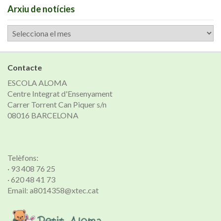
Arxiu de notícies
Arxiu
de
notícies
Contacte
ESCOLA ALOMA
Centre Integrat d'Ensenyament
Carrer Torrent Can Piquer s/n
08016 BARCELONA
Telèfons:
· 93 408 76 25
· 620 48 41 73
Email: a8014358@xtec.cat