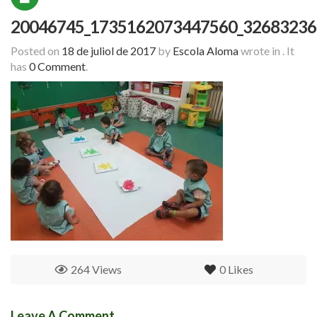
20046745_1735162073447560_32683236
Posted on
18 de juliol de 2017
by
Escola Aloma
wrote in
.
It
has
0 Comment
.
264 Views
0
Likes
Leave A Comment