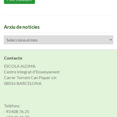
Arxiu de notícies
Arxiu
de
notícies
Contacte
ESCOLA ALOMA
Centre Integrat d'Ensenyament
Carrer Torrent Can Piquer s/n
08016 BARCELONA
Telèfons:
· 93 408 76 25