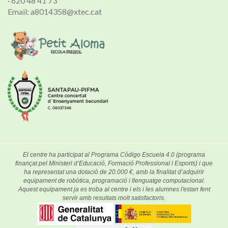
· 620 48 41 73
Email: a8014358@xtec.cat
El centre ha participat al Programa Código Escuela 4.0 (programa
finançat pel Ministeri d’Educació, Formació Professional i Esports) i que
ha representat una dotació de 20.000 €, amb la finalitat d’adquirir
equipament de robòtica, programació i llenguatge computacional.
Aquest equipament ja es troba al centre i els i les alumnes l'estan fent
servir amb resultats molt satisfactoris.