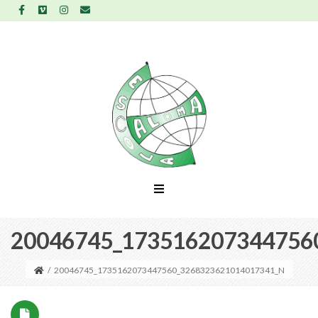
20046745_173516207344756
/
20046745_1735162073447560_3268323621014017341_N