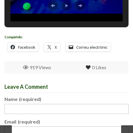
Compártelo:
Facebook
X
Correu electrònic
919 Views
0
Likes
Leave A Comment
Name
(required)
Email
(required)