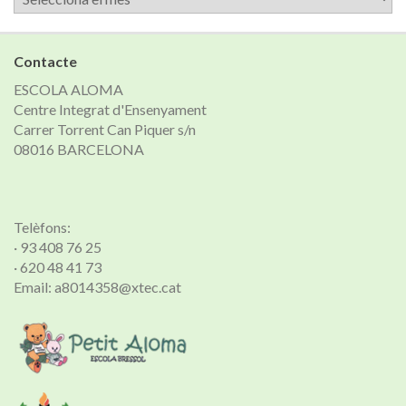
de
notícies
Contacte
ESCOLA ALOMA
Centre Integrat d'Ensenyament
Carrer Torrent Can Piquer s/n
08016 BARCELONA
Telèfons:
· 93 408 76 25
· 620 48 41 73
Email: a8014358@xtec.cat