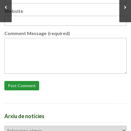
Website
Comment Message
(required)
Post Comment
Arxiu de notícies
Arxiu