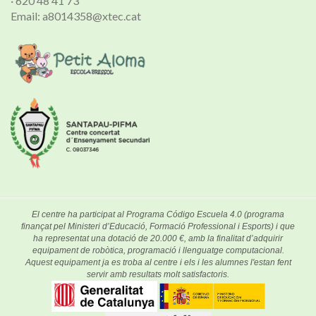
· 620 48 41 73
Email: a8014358@xtec.cat
El centre ha participat al Programa Código Escuela 4.0 (programa
finançat pel Ministeri d’Educació, Formació Professional i Esports) i que
ha representat una dotació de 20.000 €, amb la finalitat d’adquirir
equipament de robòtica, programació i llenguatge computacional.
Aquest equipament ja es troba al centre i els i les alumnes l'estan fent
servir amb resultats molt satisfactoris.