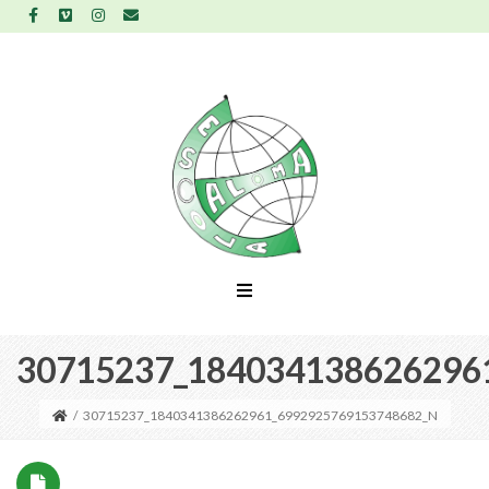
30715237_184034138626296
/
30715237_1840341386262961_6992925769153748682_N