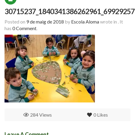
30715237_1840341386262961_69929257
Posted on
9 de maig de 2018
by
Escola Aloma
wrote in
.
It
has
0 Comment
.
284 Views
0
Likes
Leave A Comment