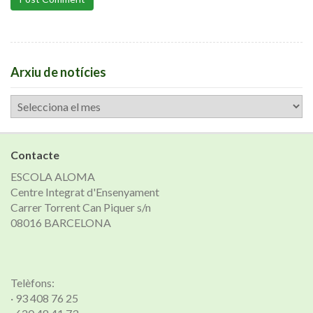
Arxiu de notícies
Arxiu
de
notícies
Contacte
ESCOLA ALOMA
Centre Integrat d'Ensenyament
Carrer Torrent Can Piquer s/n
08016 BARCELONA
Telèfons:
· 93 408 76 25