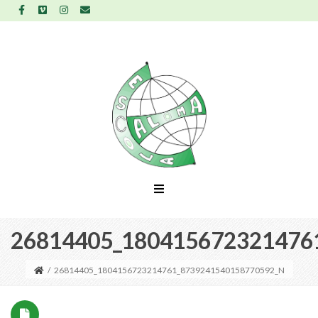
26814405_180415672321476
/
26814405_1804156723214761_8739241540158770592_N