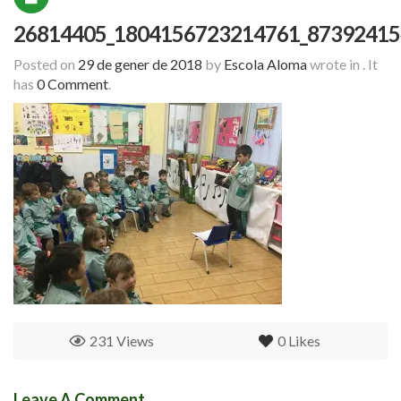
26814405_1804156723214761_87392415
Posted on
29 de gener de 2018
by
Escola Aloma
wrote in
.
It
has
0 Comment
.
231 Views
0
Likes
Leave A Comment