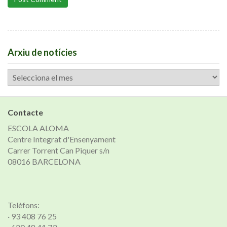
Arxiu de notícies
Arxiu
de
notícies
Contacte
ESCOLA ALOMA
Centre Integrat d'Ensenyament
Carrer Torrent Can Piquer s/n
08016 BARCELONA
Telèfons:
· 93 408 76 25