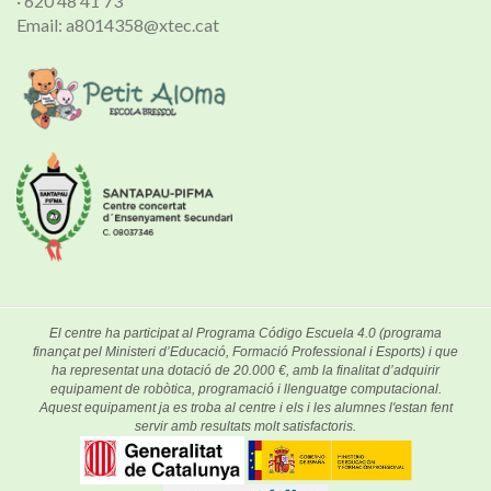
· 620 48 41 73
Email: a8014358@xtec.cat
El centre ha participat al Programa Código Escuela 4.0 (programa
finançat pel Ministeri d’Educació, Formació Professional i Esports) i que
ha representat una dotació de 20.000 €, amb la finalitat d’adquirir
equipament de robòtica, programació i llenguatge computacional.
Aquest equipament ja es troba al centre i els i les alumnes l'estan fent
servir amb resultats molt satisfactoris.