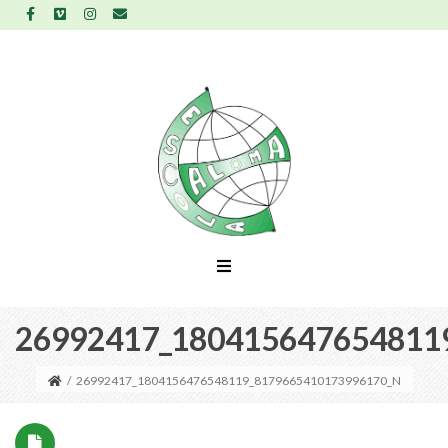
26992417_180415647654811
/
26992417_1804156476548119_8179665410173996170_N