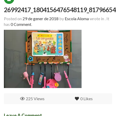
26992417_1804156476548119_81796654
Posted on
29 de gener de 2018
by
Escola Aloma
wrote in
.
It
has
0 Comment
.
225 Views
0
Likes
Leave A Comment