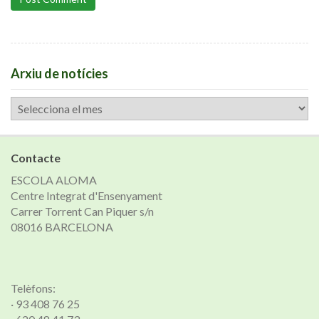
Arxiu de notícies
Arxiu
de
notícies
Contacte
ESCOLA ALOMA
Centre Integrat d'Ensenyament
Carrer Torrent Can Piquer s/n
08016 BARCELONA
Telèfons:
· 93 408 76 25